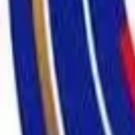
Recherche
Villes :
Marseille
Paris
Lyon
Bordeaux
Nantes
Toulouse
Nice
Rennes
Lille
Go Expo