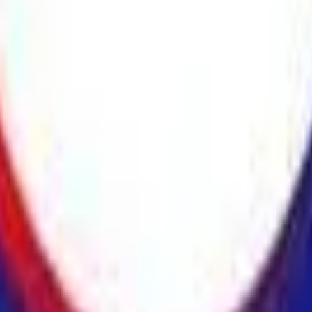
Strasbourg
+
4
autres