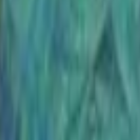
Strasbourg
+
4
autres