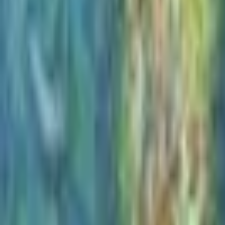
Recherche
Villes :
Marseille
Paris
Lyon
Bordeaux
Nantes
Toulouse
Nice
Rennes
Lille
Go Expo