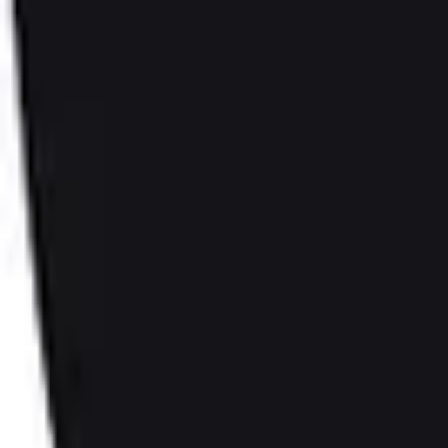
Recherche
Villes :
Marseille
Paris
Lyon
Bordeaux
Nantes
Toulouse
Nice
Rennes
Lille
Go Expo