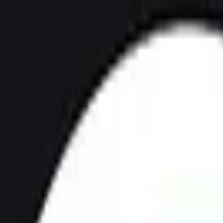
Strasbourg
+
4
autres