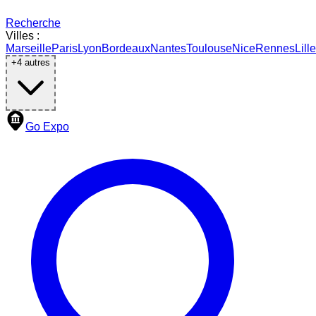
Recherche
Villes :
Marseille
Paris
Lyon
Bordeaux
Nantes
Toulouse
Nice
Rennes
Lille
+
4
autres
Go Expo