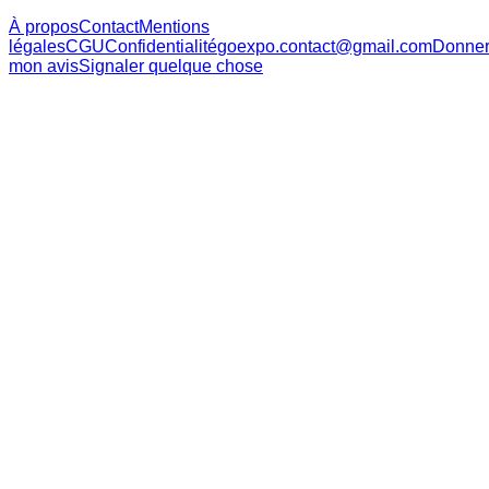
À propos
Contact
Mentions
légales
CGU
Confidentialité
goexpo.contact@gmail.com
Donne
mon avis
Signaler quelque chose