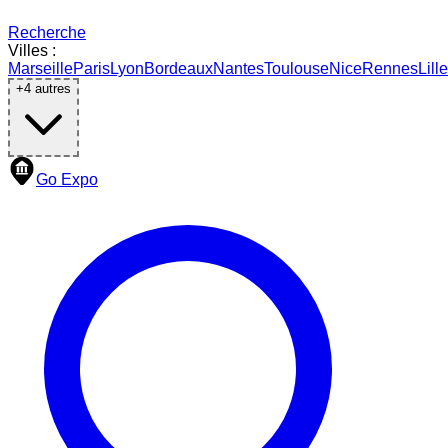
Recherche
Villes :
Marseille
Paris
Lyon
Bordeaux
Nantes
Toulouse
Nice
Rennes
Lille
+
4
autres
Go Expo