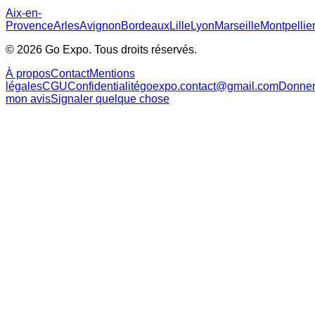
Aix-en-
Provence
Arles
Avignon
Bordeaux
Lille
Lyon
Marseille
Montpellie
©
2026
Go Expo. Tous droits réservés.
À propos
Contact
Mentions
légales
CGU
Confidentialité
goexpo.contact@gmail.com
Donne
mon avis
Signaler quelque chose