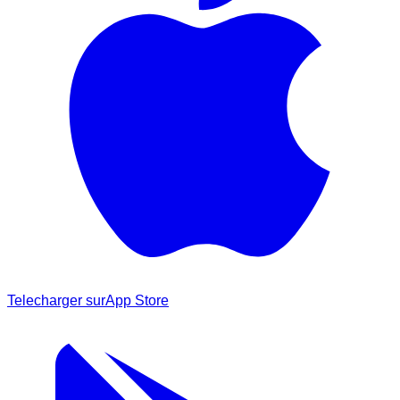
Telecharger sur
App Store