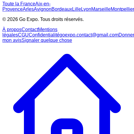
Toute la France
Aix-en-
Provence
Arles
Avignon
Bordeaux
Lille
Lyon
Marseille
Montpellie
©
2026
Go Expo. Tous droits réservés.
À propos
Contact
Mentions
légales
CGU
Confidentialité
goexpo.contact@gmail.com
Donne
mon avis
Signaler quelque chose