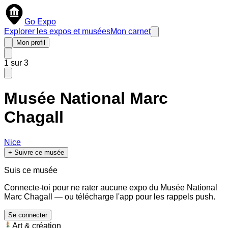
Go Expo
Explorer les expos et musées
Mon carnet
Mon profil
1
sur
3
Musée National Marc
Chagall
Nice
+ Suivre ce musée
Suis ce musée
Connecte-toi pour ne rater aucune expo du
Musée National
Marc Chagall
— ou télécharge l'app pour les rappels push.
Se connecter
Art & création