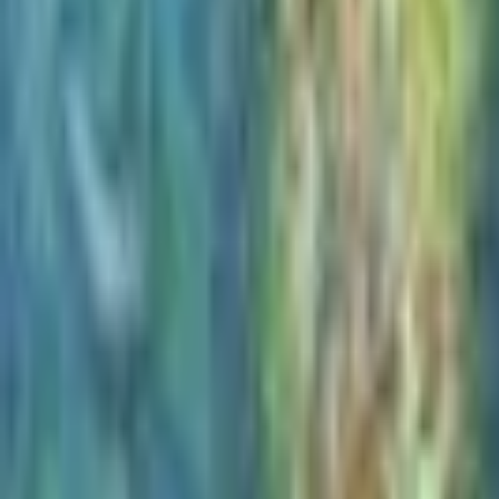
Recherche
Villes :
Marseille
Paris
Lyon
Bordeaux
Nantes
Toulouse
Nice
Rennes
Lille
Go Expo