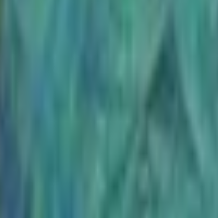
Strasbourg
+
4
autres