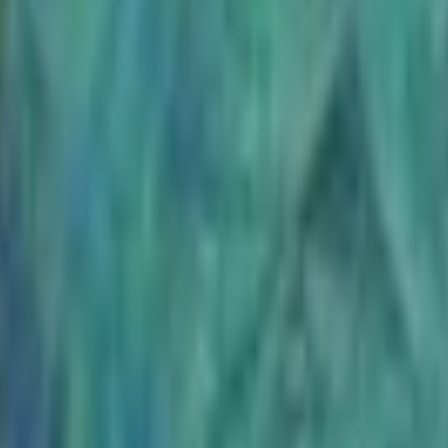
Strasbourg
+
4
autres