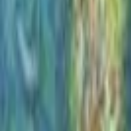
Recherche
Villes :
Marseille
Paris
Lyon
Bordeaux
Nantes
Toulouse
Nice
Rennes
Lille
Go Expo