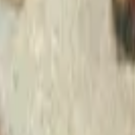
Strasbourg
+
4
autres