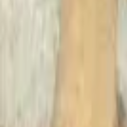
Recherche
Villes :
Marseille
Paris
Lyon
Bordeaux
Nantes
Toulouse
Nice
Rennes
Lille
Go Expo