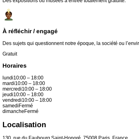
Des expositions ou musées à entrée totalement gratuite.
À réfléchir / engagé
Des sujets qui questionnent notre époque, la société ou l’env
Gratuit
Horaires
lundi
10:00
–
18:00
mardi
10:00
–
18:00
mercredi
10:00
–
18:00
jeudi
10:00
–
18:00
vendredi
10:00
–
18:00
samedi
Fermé
dimanche
Fermé
Localisation
130, rue du Faubourg Saint-Honoré, 75008 Paris, France