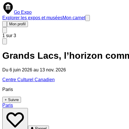
Go Expo
Explorer les expos et musées
Mon carnet
Mon profil
1
sur
3
Grands Lacs, l’horizon comm
Du 6 juin 2026 au 13 nov. 2026
Centre Culturel Canadien
Paris
+ Suivre
Paris
🔔
Rappel