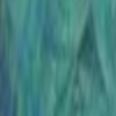
Strasbourg
+
4
autres