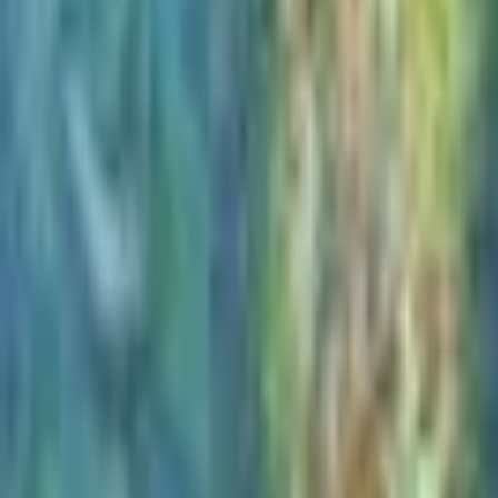
Recherche
Villes :
Marseille
Paris
Lyon
Bordeaux
Nantes
Toulouse
Nice
Rennes
Lille
Go Expo