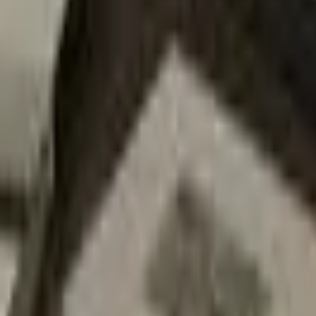
Strasbourg
+
4
autres