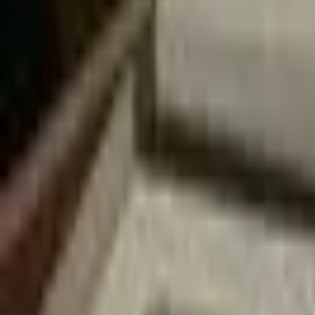
Recherche
Villes :
Marseille
Paris
Lyon
Bordeaux
Nantes
Toulouse
Nice
Rennes
Lille
Go Expo