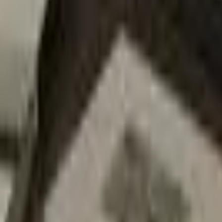
Strasbourg
+
4
autres