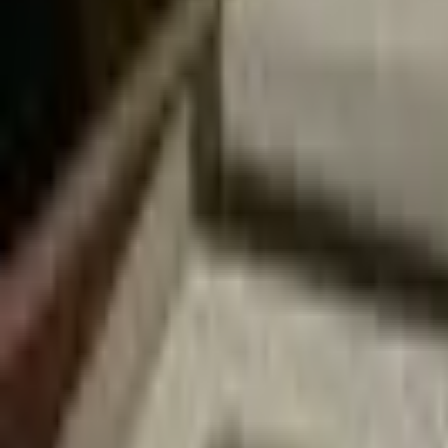
Recherche
Villes :
Marseille
Paris
Lyon
Bordeaux
Nantes
Toulouse
Nice
Rennes
Lille
Go Expo