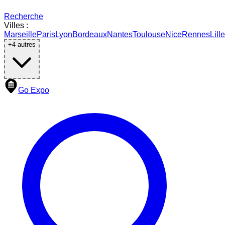
Recherche
Villes :
Marseille
Paris
Lyon
Bordeaux
Nantes
Toulouse
Nice
Rennes
Lille
+
4
autres
Go Expo