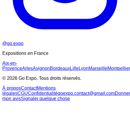
@go.expo
Expositions en France
Aix-en-
Provence
Arles
Avignon
Bordeaux
Lille
Lyon
Marseille
Montpellie
©
2026
Go Expo. Tous droits réservés.
À propos
Contact
Mentions
légales
CGU
Confidentialité
goexpo.contact@gmail.com
Donne
mon avis
Signaler quelque chose