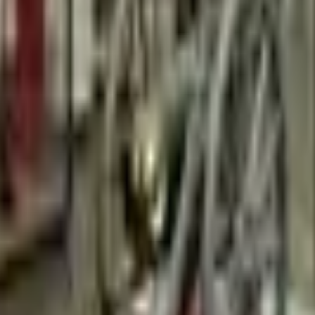
Strasbourg
+
4
autres