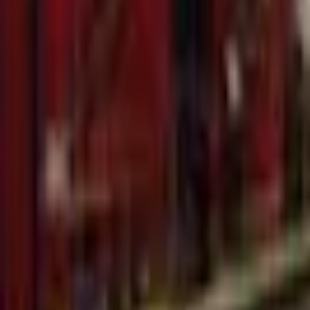
Recherche
Villes :
Marseille
Paris
Lyon
Bordeaux
Nantes
Toulouse
Nice
Rennes
Lille
Go Expo