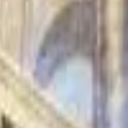
Strasbourg
+
4
autres