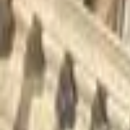
Recherche
Villes :
Marseille
Paris
Lyon
Bordeaux
Nantes
Toulouse
Nice
Rennes
Lille
Go Expo