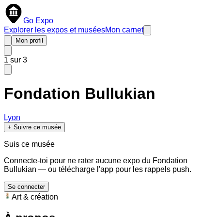
Go Expo
Explorer les expos et musées
Mon carnet
Mon profil
1
sur
3
Fondation Bullukian
Lyon
+ Suivre ce musée
Suis ce musée
Connecte-toi pour ne rater aucune expo du
Fondation
Bullukian
— ou télécharge l'app pour les rappels push.
Se connecter
Art & création