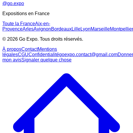
@go.expo
Expositions en France
Toute la France
Aix-en-
Provence
Arles
Avignon
Bordeaux
Lille
Lyon
Marseille
Montpellie
©
2026
Go Expo. Tous droits réservés.
À propos
Contact
Mentions
légales
CGU
Confidentialité
goexpo.contact@gmail.com
Donne
mon avis
Signaler quelque chose