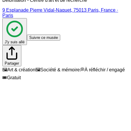
Bétonsalon - Centre d'art et de recherche
9 Esplanade Pierre Vidal-Naquet, 75013 Paris, France ·
Paris
Suivre ce musée
J'y suis allé
Partager
🖼️
Art & création
🖼️
Société & mémoire
💭
À réfléchir / engagé
🎟️
Gratuit