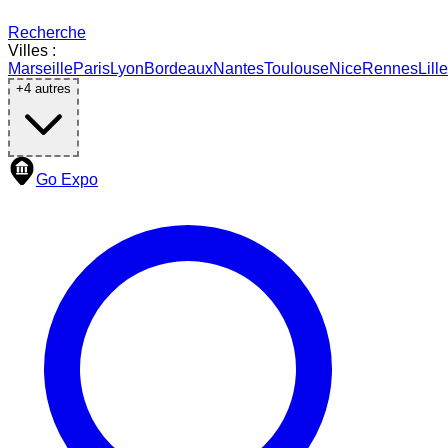
Recherche
Villes :
Marseille
Paris
Lyon
Bordeaux
Nantes
Toulouse
Nice
Rennes
Lille
+
4
autres
Go Expo