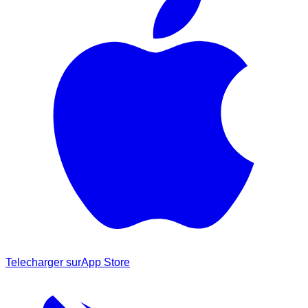
Telecharger sur
App Store