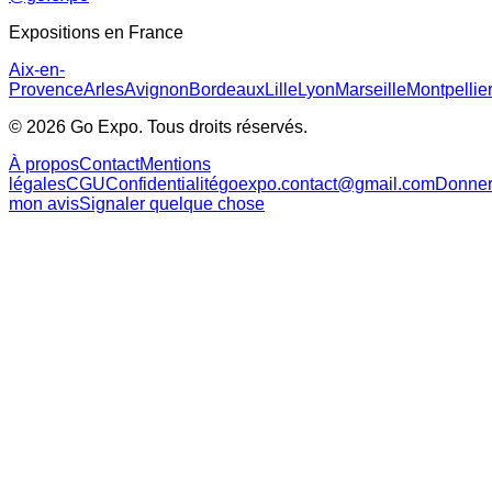
Expositions en France
Aix-en-
Provence
Arles
Avignon
Bordeaux
Lille
Lyon
Marseille
Montpellie
©
2026
Go Expo. Tous droits réservés.
À propos
Contact
Mentions
légales
CGU
Confidentialité
goexpo.contact@gmail.com
Donne
mon avis
Signaler quelque chose