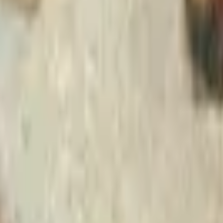
Strasbourg
+
4
autres