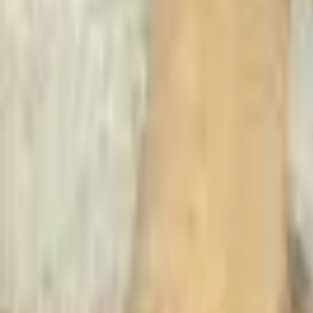
Recherche
Villes :
Marseille
Paris
Lyon
Bordeaux
Nantes
Toulouse
Nice
Rennes
Lille
Go Expo