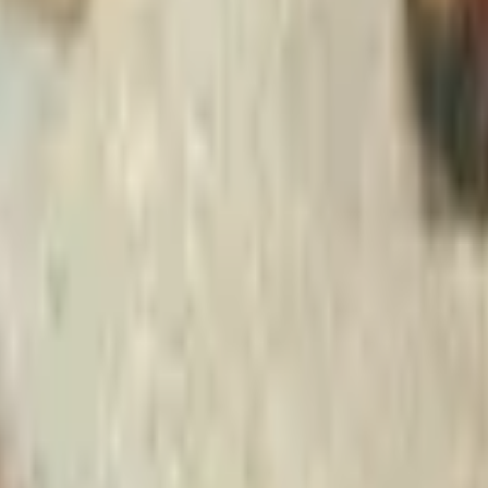
Strasbourg
+
4
autres