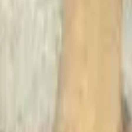
Recherche
Villes :
Marseille
Paris
Lyon
Bordeaux
Nantes
Toulouse
Nice
Rennes
Lille
Go Expo