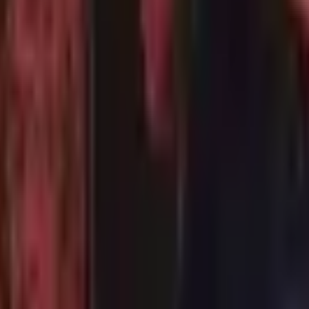
Strasbourg
+
4
autres