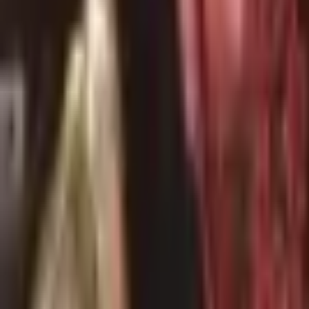
Recherche
Villes :
Marseille
Paris
Lyon
Bordeaux
Nantes
Toulouse
Nice
Rennes
Lille
Go Expo