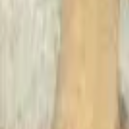
Recherche
Villes :
Marseille
Paris
Lyon
Bordeaux
Nantes
Toulouse
Nice
Rennes
Lille
Go Expo