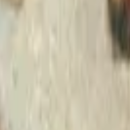
Strasbourg
+
4
autres