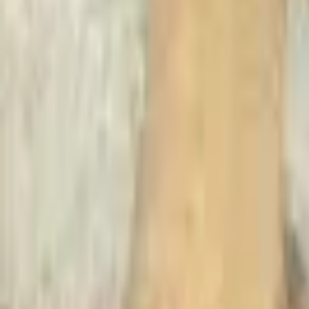
Recherche
Villes :
Marseille
Paris
Lyon
Bordeaux
Nantes
Toulouse
Nice
Rennes
Lille
Go Expo