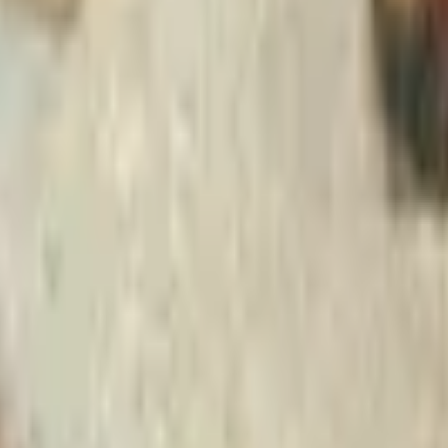
Strasbourg
+
4
autres