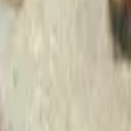
Strasbourg
+
4
autres