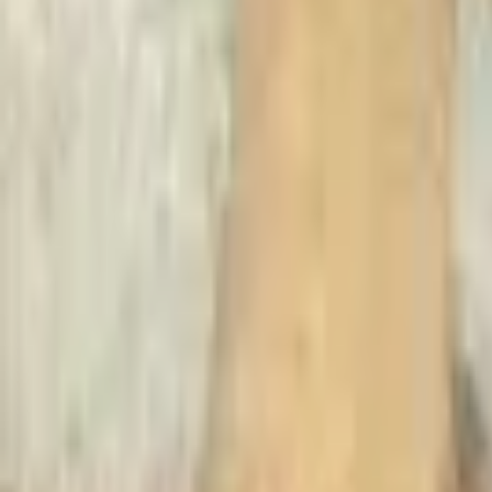
Recherche
Villes :
Marseille
Paris
Lyon
Bordeaux
Nantes
Toulouse
Nice
Rennes
Lille
Go Expo