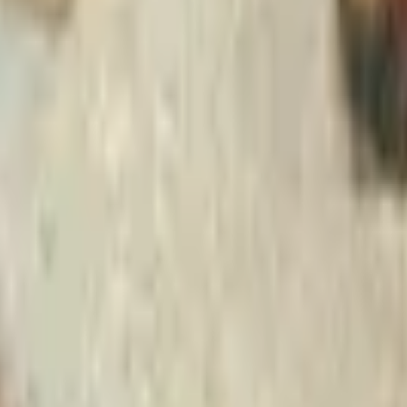
Strasbourg
+
4
autres