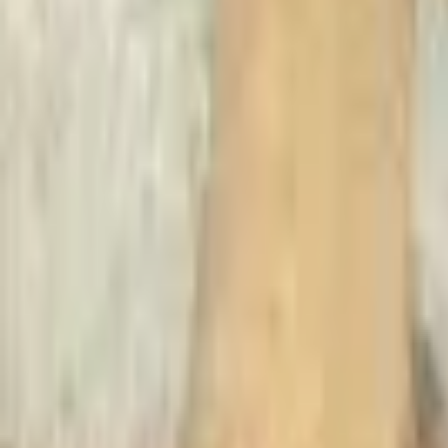
Recherche
Villes :
Marseille
Paris
Lyon
Bordeaux
Nantes
Toulouse
Nice
Rennes
Lille
Go Expo