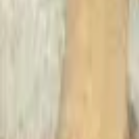
Recherche
Villes :
Marseille
Paris
Lyon
Bordeaux
Nantes
Toulouse
Nice
Rennes
Lille
Go Expo