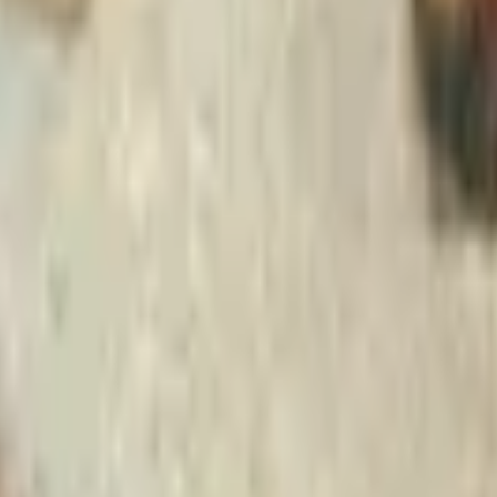
Strasbourg
+
4
autres