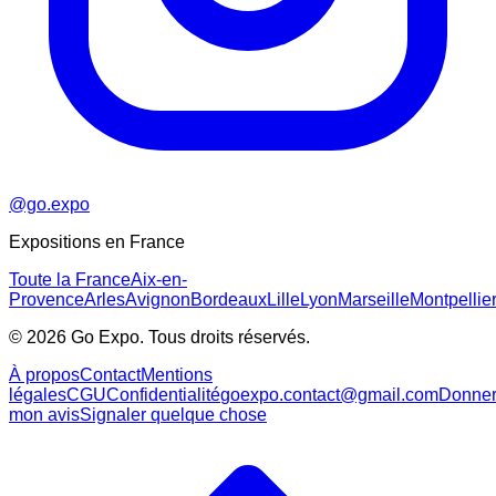
@go.expo
Expositions en France
Toute la France
Aix-en-
Provence
Arles
Avignon
Bordeaux
Lille
Lyon
Marseille
Montpellie
©
2026
Go Expo. Tous droits réservés.
À propos
Contact
Mentions
légales
CGU
Confidentialité
goexpo.contact@gmail.com
Donne
mon avis
Signaler quelque chose