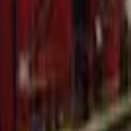
Recherche
Villes :
Marseille
Paris
Lyon
Bordeaux
Nantes
Toulouse
Nice
Rennes
Lille
Go Expo