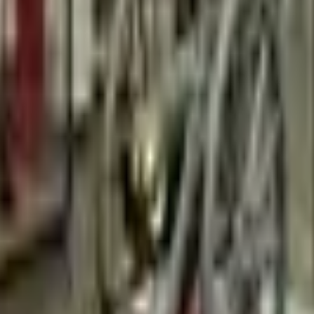
Strasbourg
+
4
autres