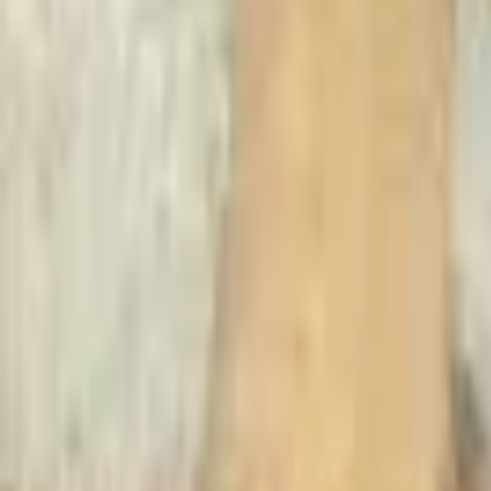
Recherche
Villes :
Marseille
Paris
Lyon
Bordeaux
Nantes
Toulouse
Nice
Rennes
Lille
Go Expo