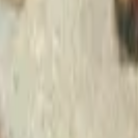
Strasbourg
+
4
autres