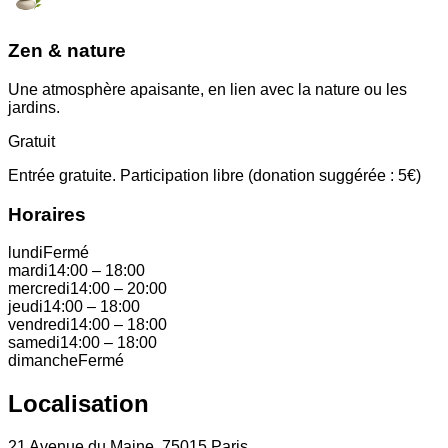
Zen & nature
Une atmosphère apaisante, en lien avec la nature ou les
jardins.
Gratuit
Entrée gratuite. Participation libre (donation suggérée : 5€)
Horaires
lundi
Fermé
mardi
14:00
–
18:00
mercredi
14:00
–
20:00
jeudi
14:00
–
18:00
vendredi
14:00
–
18:00
samedi
14:00
–
18:00
dimanche
Fermé
Localisation
21 Avenue du Maine, 75015 Paris