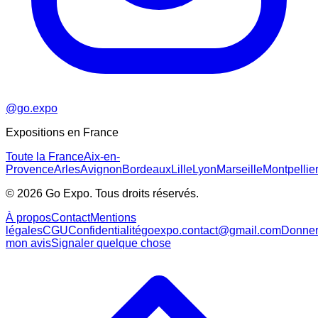
@go.expo
Expositions en France
Toute la France
Aix-en-
Provence
Arles
Avignon
Bordeaux
Lille
Lyon
Marseille
Montpellie
©
2026
Go Expo. Tous droits réservés.
À propos
Contact
Mentions
légales
CGU
Confidentialité
goexpo.contact@gmail.com
Donne
mon avis
Signaler quelque chose