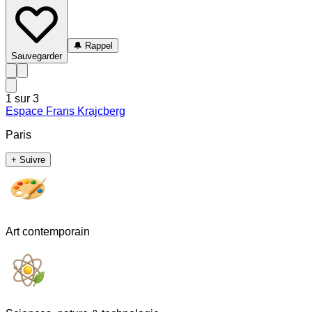
🔔
Rappel
Sauvegarder
1
sur
3
Espace Frans Krajcberg
Paris
+ Suivre
Art contemporain