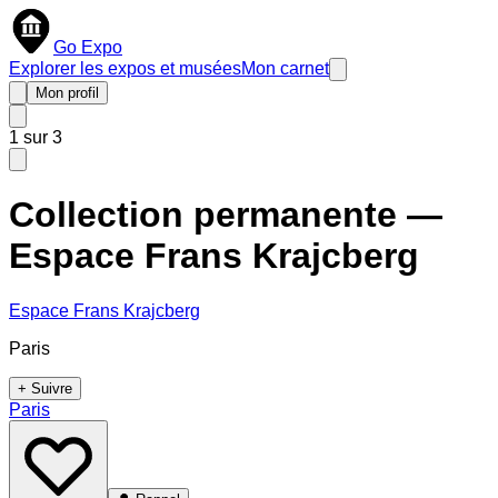
Go Expo
Explorer les expos et musées
Mon carnet
Mon profil
1
sur
3
Collection permanente —
Espace Frans Krajcberg
Espace Frans Krajcberg
Paris
+ Suivre
Paris