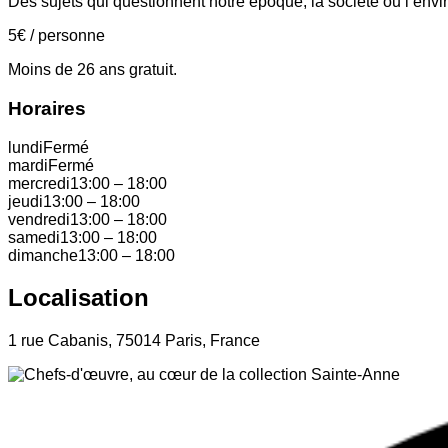
Des sujets qui questionnent notre époque, la société ou l’env
5
€
/ personne
Moins de 26 ans gratuit.
Horaires
lundi
Fermé
mardi
Fermé
mercredi
13:00
–
18:00
jeudi
13:00
–
18:00
vendredi
13:00
–
18:00
samedi
13:00
–
18:00
dimanche
13:00
–
18:00
Localisation
1 rue Cabanis, 75014 Paris, France