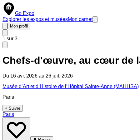
Go Expo
Explorer les expos et musées
Mon carnet
Mon profil
1
sur
3
Chefs-d'œuvre, au cœur de l
Du 16 avr. 2026 au 26 juil. 2026
Musée d’Art et d’Histoire de l’Hôpital Sainte-Anne (MAHHSA)
Paris
+ Suivre
Paris
🔔
Rappel