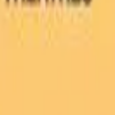
Strasbourg
+
4
autres