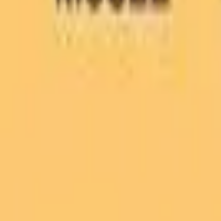
Recherche
Villes :
Marseille
Paris
Lyon
Bordeaux
Nantes
Toulouse
Nice
Rennes
Lille
Go Expo