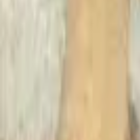
Recherche
Villes :
Marseille
Paris
Lyon
Bordeaux
Nantes
Toulouse
Nice
Rennes
Lille
Go Expo