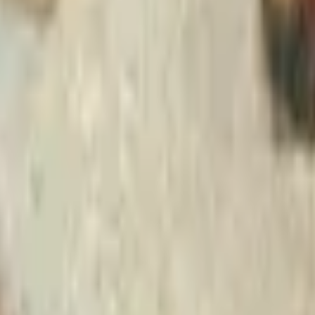
Strasbourg
+
4
autres