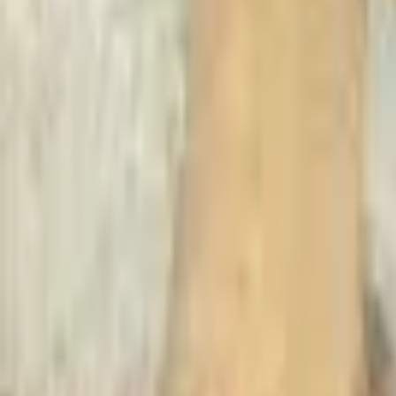
Recherche
Villes :
Marseille
Paris
Lyon
Bordeaux
Nantes
Toulouse
Nice
Rennes
Lille
Go Expo