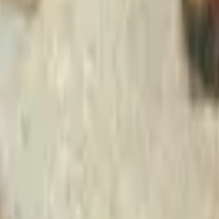
Strasbourg
+
4
autres