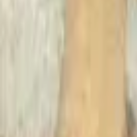
Recherche
Villes :
Marseille
Paris
Lyon
Bordeaux
Nantes
Toulouse
Nice
Rennes
Lille
Go Expo