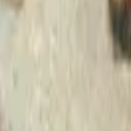
Strasbourg
+
4
autres