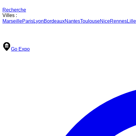
Recherche
Villes :
Marseille
Paris
Lyon
Bordeaux
Nantes
Toulouse
Nice
Rennes
Lille
Go Expo