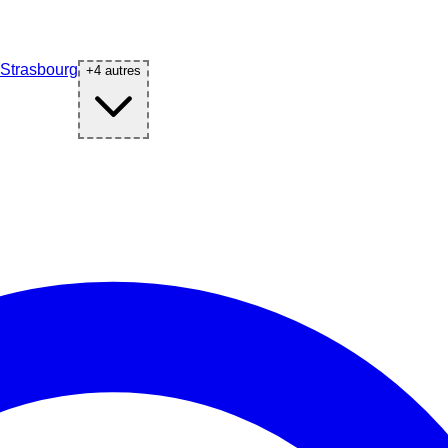
Strasbourg
+
4
autres